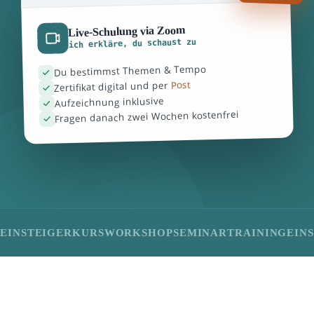
Live-Schulung via Zoom
ich erkläre, du schaust zu
Du bestimmst Themen & Tempo
Post
Zertifikat digital und per
Aufzeichnung inklusive
Fragen danach zwei Wochen kostenfrei
EINSTEIGERKURS
WORKSHOP
SEMINAR
TRAINING
EIN